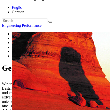
English
German
Engineering Performance
Ingenieurvermessung
Trassenengineering
Geoinformation
Industrievermessung
Liegenschaften, Kreuzungen und Genehmigungen
Untergrunderkundung mit Bodenradar
Geoinformation
Wir erstellen digitale Geländemodelle, fertigen Entwurfs-, Bau- und
Bestandspläne sowie technische 2D- und 3D-Dokumentationen an
und erarbeiten Bau-, Konstruktions- und Wegerechtspläne für
erdverlegte Versorgungsleitungen unter Verwendung der
unterschiedlichsten CAD- und Geoinformationssysteme. Darüber
hinaus übernehmen wir Projektierungs- und