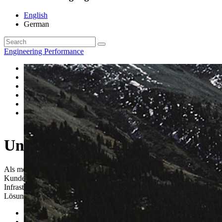
English
German
Engineering Performance
Ingenieurvermessung
Trassenengineering
Geoinformation
Industrievermessung
Liegenschaften, Kreuzungen und Genehmigungen
Untergrunderkundung mit Bodenradar
Unser Dienstleistungsportfolio
Als modernes Dienstleistungsunternehmen betreuen wir unsere
Kunden in allen Leistungsphasen komplexer Bau- und
Infrastrukturprojekte und bieten flexible und maßgeschneiderte
Lösungen in den Bereichen:
Trassenengineering
Rechtserwerb